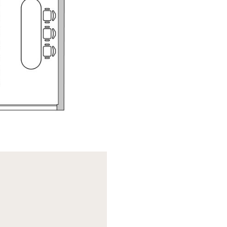
eneric.List`1[DataAccessLayer.WSR.PageViewModel],