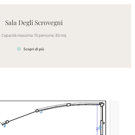
Mayhem.Picture]
er`2[System.Collections.Generic.List`1[DataAccess
Sala Degli Scrovegni
Capacità massima 70 persone, 83 mq
Scopri di più