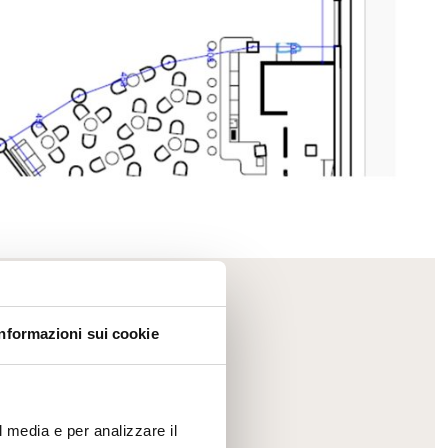
Mayhem.Picture]
er`2[System.Collections.Generic.List`1[DataAccess
Spazio BO'
Informazioni sui cookie
Capacità massima 100 persone, 120mq
Scopri di più
l media e per analizzare il