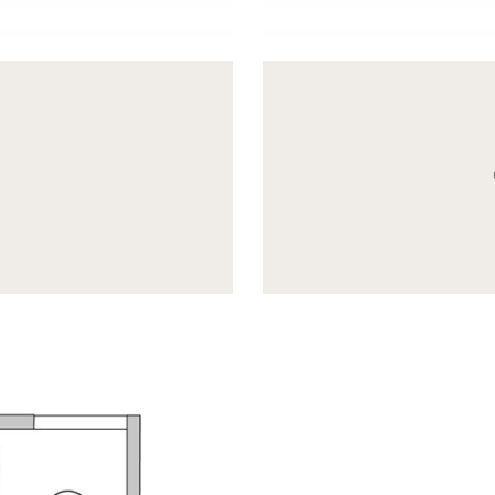
eneric.List`1[DataAccessLayer.WSR.PageViewModel],
Mayhem.MultimediaBuild