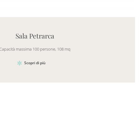
Mayhem.Picture]
er`2[System.Collections.Generic.List`1[DataAccess
Sala Petrarca
Capacità massima 100 persone, 108 mq
Scopri di più