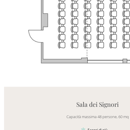
Mayhem.MultimediaBuilder`2[System.Collections.G
Sala dei Signori
Capacità massima 48 persone, 60 mq
Scopri di più