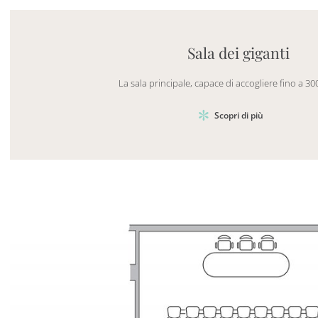
Mayhem.MultimediaBuilder`2[System.Collections.G
Sala dei giganti
La sala principale, capace di accogliere fino a 3
Scopri di più