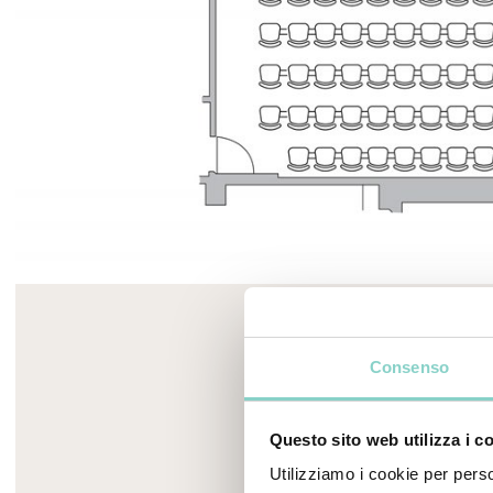
Mayhem.MultimediaBuilder`2[System.Collections.G
Sala Pedrocchi
Consenso
Capacità massima 45 persone, 56 mq
Questo sito web utilizza i c
Scopri di più
Utilizziamo i cookie per perso