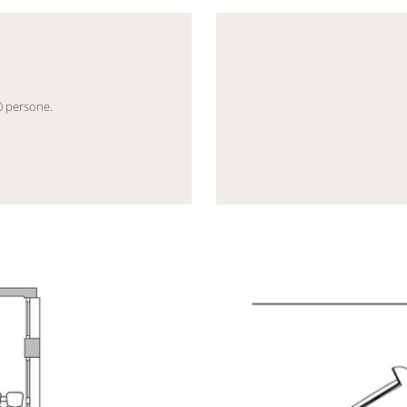
eneric.List`1[DataAccessLayer.WSR.PageViewModel],
Mayhem.MultimediaBuild
00 persone.