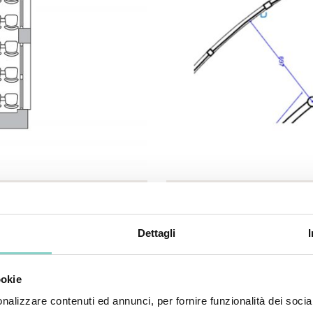
eneric.List`1[DataAccessLayer.WSR.PageViewModel],
Mayhem.MultimediaBuild
Dettagli
ookie
nalizzare contenuti ed annunci, per fornire funzionalità dei socia