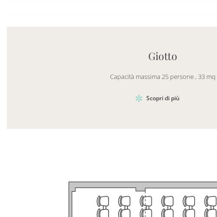
Mayhem.MultimediaBuilder`2[System.Collections.G
Giotto
Capacità massima 25 persone , 33 mq
Scopri di più