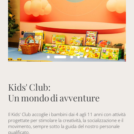
K
i
d
s
'
C
l
u
b
:
U
n
m
o
n
d
o
d
i
a
v
v
e
n
t
u
r
e
Il Kids' Club accoglie i bambini dai 4 agli 11 anni con attività
progettate per stimolare la creatività, la socializzazione e il
movimento, sempre sotto la guida del nostro personale
qualificato.