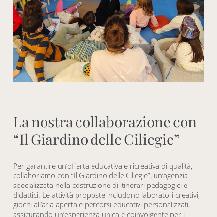
L
a
n
o
s
t
r
a
c
o
l
l
a
b
o
r
a
z
i
o
n
e
c
o
n
“
I
l
G
i
a
r
d
i
n
o
d
e
l
l
e
C
i
l
i
e
g
i
e
”
Per garantire un’offerta educativa e ricreativa di qualità,
collaboriamo con “Il Giardino delle Ciliegie”, un’agenzia
specializzata nella costruzione di itinerari pedagogici e
didattici. Le attività proposte includono laboratori creativi,
giochi all’aria aperta e percorsi educativi personalizzati,
assicurando un’esperienza unica e coinvolgente per i