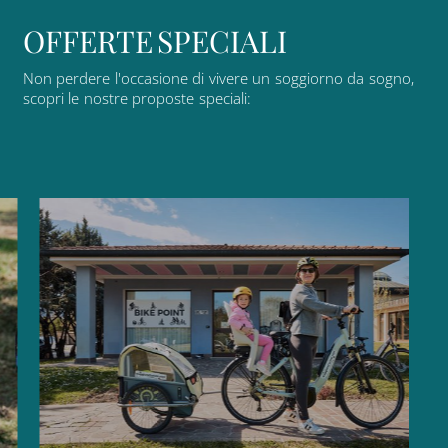
O
F
F
E
R
T
E
S
P
E
C
I
A
L
I
Non
perdere
l'occasione
di
vivere
un
soggiorno
da
sogno,
scopri
le
nostre
proposte
speciali: