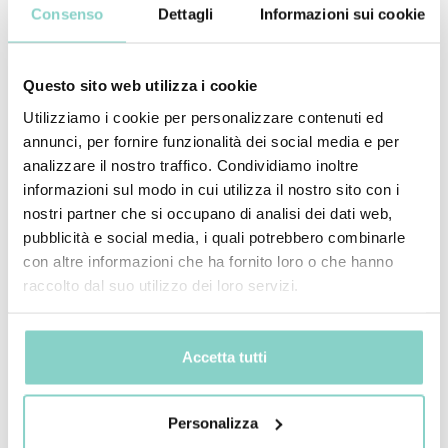
Consenso
Dettagli
Informazioni sui cookie
Questo sito web utilizza i cookie
Utilizziamo i cookie per personalizzare contenuti ed
annunci, per fornire funzionalità dei social media e per
analizzare il nostro traffico. Condividiamo inoltre
informazioni sul modo in cui utilizza il nostro sito con i
nostri partner che si occupano di analisi dei dati web,
pubblicità e social media, i quali potrebbero combinarle
con altre informazioni che ha fornito loro o che hanno
raccolto dal suo utilizzo dei loro servizi.
Mayhem.MultimediaBuilder`2[System.Collections.G
Sala dei Signori
Accetta tutti
Capacità massima 48 persone, 60 mq
Personalizza