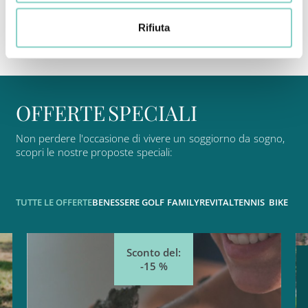
Scopri di più
Rifiuta
O
F
F
E
R
T
E
S
P
E
C
I
A
L
I
Non
perdere
l'occasione
di
vivere
un
soggiorno
da
sogno,
scopri
le
nostre
proposte
speciali:
TUTTE LE OFFERTE
BENESSERE
GOLF
FAMILY
REVITAL
TENNIS
BIKE
Sconto del:
-15 %