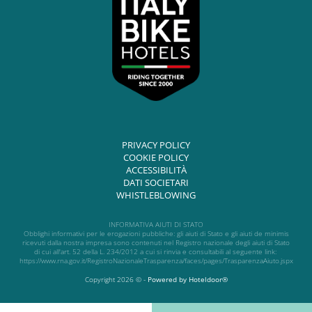
PRIVACY POLICY
COOKIE POLICY
ACCESSIBILITÀ
DATI SOCIETARI
WHISTLEBLOWING
INFORMATIVA AIUTI DI STATO
Obblighi informativi per le erogazioni pubbliche: gli aiuti di Stato e gli aiuti de minimis
ricevuti dalla nostra impresa sono contenuti nel Registro nazionale degli aiuti di Stato
di cui all'art. 52 della L. 234/2012 a cui si rinvia e consultabili al seguente link:
https://www.rna.gov.it/RegistroNazionaleTrasparenza/faces/pages/TrasparenzaAiuto.jspx
Copyright 2026 © -
Powered by Hoteldoor®