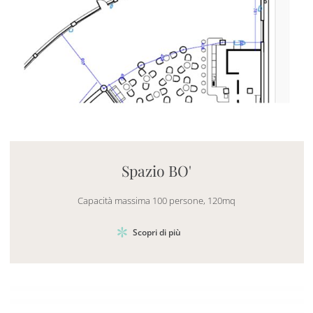
Mayhem.MultimediaBuilder`2[System.Collections.G
Spazio BO'
Capacità massima 100 persone, 120mq
Scopri di più