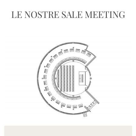
LE NOSTRE SALE MEETING
Mayhem.MultimediaBuilder`2[System.Collections.G