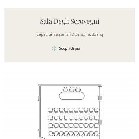
Mayhem.MultimediaBuilder`2[System.Collections.G
Sala Degli Scrovegni
Capacità massima 70 persone, 83 mq
Scopri di più