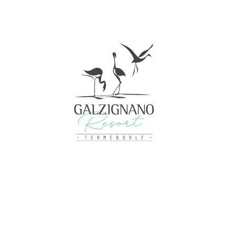
Dettagli
ookie
nalizzare contenuti ed annunci, per fornire funzionalità dei socia
inoltre informazioni sul modo in cui utilizza il nostro sito con i 
icità e social media, i quali potrebbero combinarle con altre inform
lizzo dei loro servizi.
Personalizza