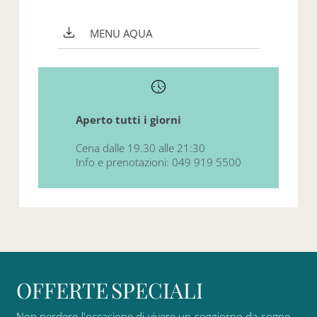
MENU AQUA
Aperto tutti i giorni
Cena dalle 19.30 alle 21:30
Info e prenotazioni: 049 919 5500
O
F
F
E
R
T
E
S
P
E
C
I
A
L
I
Non
perdere
l'occasione
di
vivere
un
soggiorno
da
sogno,