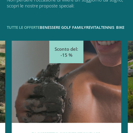
scopri
le
nostre
proposte
speciali:
TUTTE LE OFFERTE
BENESSERE
GOLF
FAMILY
REVITAL
TENNIS
BIKE
el: