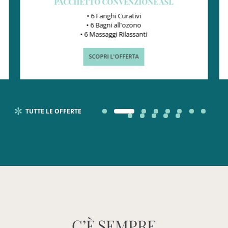
NZIONE ASL
TENNIS EXPERIENCES
rativi
• 1 Ora di campo al giorno
'ozono
lassanti
FERTA
SCOPRI L'OFFERTA
TUTTE LE OFFERTE
C’È
SEMPRE