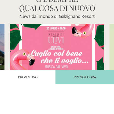
QUALCOSA
DI
NUOVO
News
dal
mondo
di
Galzignano
Resort
PREVENTIVO
PRENOTA ORA
BENE CHE TI
The Country Night