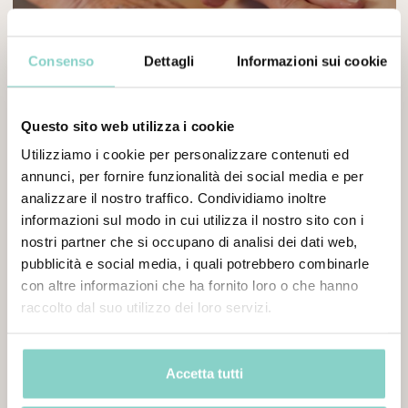
Consenso
Dettagli
Informazioni sui cookie
Questo sito web utilizza i cookie
Utilizziamo i cookie per personalizzare contenuti ed
annunci, per fornire funzionalità dei social media e per
analizzare il nostro traffico. Condividiamo inoltre
SEGRETI D'ORIENTE
informazioni sul modo in cui utilizza il nostro sito con i
• Massaggio Berbero
nostri partner che si occupano di analisi dei dati web,
• Rituale Cleopatra
pubblicità e social media, i quali potrebbero combinarle
• Accesso esclusivo alla Revital Wellness & SPA.
con altre informazioni che ha fornito loro o che hanno
SCOPRI L'OFFERTA
raccolto dal suo utilizzo dei loro servizi.
Accetta tutti
A partire da:
241€