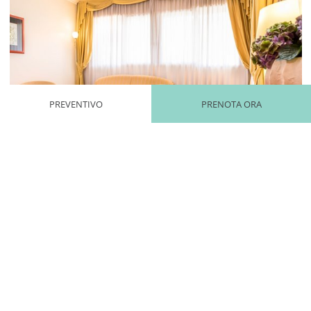
PREVENTIVO
PRENOTA ORA
Mayhem.MultimediaBuilder`2[System.Collections.G
CAMERA FAMILY CONNECTED
Per chi Viaggia in Famiglia
Scopri di più