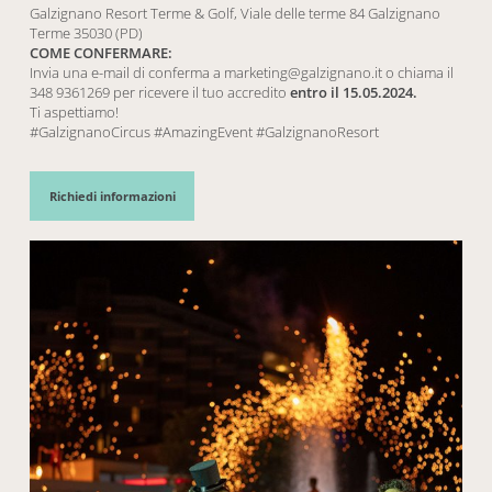
Galzignano Resort Terme & Golf, Viale delle terme 84 Galzignano
Terme 35030 (PD)
COME CONFERMARE:
Invia una e-mail di conferma a
marketing@galzignano.it
o chiama il
348 9361269 per ricevere il tuo accredito
entro il 15.05.2024.
Ti aspettiamo!
#GalzignanoCircus #AmazingEvent #GalzignanoResort
Richiedi informazioni