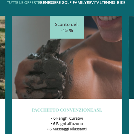
TUTTE LE OFFERTE
BENESSERE
GOLF
FAMILY
REVITAL
TENNIS
BIKE
Sconto del:
-15 %
PACCHETTO CONVENZIONE ASL
• 6 Fanghi Curativi
• 6 Bagni all'ozono
• 6 Massaggi Rilassanti