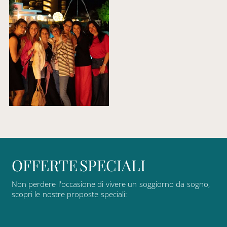
O
F
F
E
R
T
E
S
P
E
C
I
A
L
I
Non
perdere
l'occasione
di
vivere
un
soggiorno
da
sogno,
scopri
le
nostre
proposte
speciali: