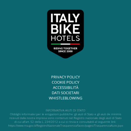
PRIVACY POLICY
COOKIE POLICY
ACCESSIBILITÀ
DATI SOCIETARI
WHISTLEBLOWING
INFORMATIVA AIUTI DI STATO
Obblighi informativi per le erogazioni pubbliche: gli aiuti di Stato e gli aiuti de minimis
ricevuti dalla nostra impresa sono contenuti nel Registro nazionale degli aiuti di Stato
di cui all'art. 52 della L. 234/2012 a cui si rinvia e consultabili al seguente link:
https://www.rna.gov.it/RegistroNazionaleTrasparenza/faces/pages/TrasparenzaAiuto.jspx