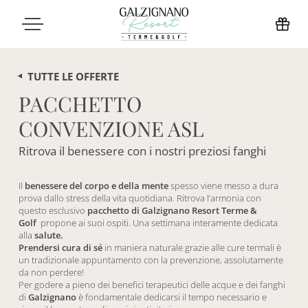
TUTTE LE OFFERTE
PACCHETTO
CONVENZIONE ASL
Ritrova il benessere con i nostri preziosi fanghi
Il
benessere del corpo e della mente
spesso viene messo a dura
prova dallo stress della vita quotidiana. Ritrova l’armonia con
questo esclusivo
pacchetto di
Galzignano Resort Terme &
Golf
propone ai suoi ospiti. Una settimana interamente dedicata
alla
salute.
Prendersi cura di sé
in maniera naturale grazie alle
cure
termali
è
un tradizionale appuntamento con la prevenzione, assolutamente
da non
per
dere!
Per
godere a pieno dei benefici terapeutici delle acque e dei fanghi
di
Galzignano
è fondamentale dedicarsi il tempo necessario e