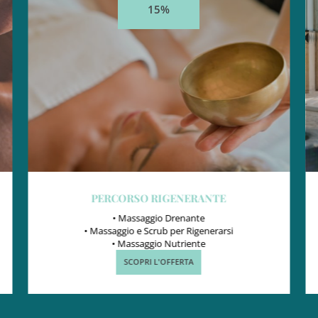
15%
PERCORSO RIGENERANTE
• Massaggio Drenante
• Massaggio e Scrub per Rigenerarsi
• Massaggio Nutriente
SCOPRI L'OFFERTA