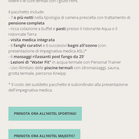
vivere il le
cure
termali
con i giusti ritmi.
Il pacchetto include:
- 7
o più notti
nella tipologia di camera prescelta con trattamento di
pensione completa
- ricca colazione a buffet e
pasti
presso il ristorante Aqua o il
ristornate Terra
-
visita medica integrata
- 6
fanghi curativi
e 6 successivi
bagni all'ozono
(con
presentazione di impegnativa medica ASL)*
- 6
massaggi rilassanti post fango da 25'
-
Lezioni di "Water Fit"
in acqua termale con Personal Trainer
- Uso illimitato delle
piscine termali
con idromassaggi, sauna,
grotta termale, percorso Kneipp
* Il costo del suddetto pacchetto è subordinato alla presentazione
dell'impegnativa medica.
PRENOTA ORA ALL’HOTEL SPORTING!
PRENOTA ORA ALL’HOTEL MAJESTIC!