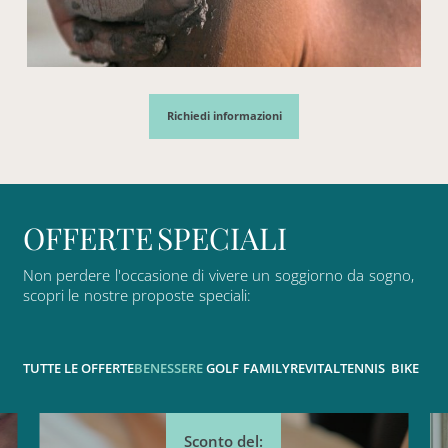
Richiedi informazioni
O
F
F
E
R
T
E
S
P
E
C
I
A
L
I
Non
perdere
l'occasione
di
vivere
un
soggiorno
da
sogno,
scopri
le
nostre
proposte
speciali:
TUTTE LE OFFERTE
BENESSERE
GOLF
FAMILY
REVITAL
TENNIS
BIKE
Sconto del: