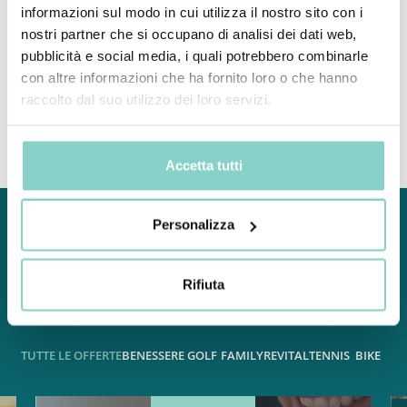
CAMERA STANDARD
informazioni sul modo in cui utilizza il nostro sito con i
nostri partner che si occupano di analisi dei dati web,
Intimo e Accogliente
pubblicità e social media, i quali potrebbero combinarle
con altre informazioni che ha fornito loro o che hanno
Scopri di più
raccolto dal suo utilizzo dei loro servizi.
Accetta tutti
Personalizza
O
F
F
E
R
T
E
S
P
E
C
I
A
L
I
Non
perdere
l'occasione
di
vivere
un
soggiorno
da
sogno,
Rifiuta
scopri
le
nostre
proposte
speciali:
TUTTE LE OFFERTE
BENESSERE
GOLF
FAMILY
REVITAL
TENNIS
BIKE