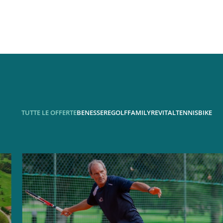
TUTTE LE OFFERTE
BENESSERE
GOLF
FAMILY
REVITAL
TENNIS
BIKE