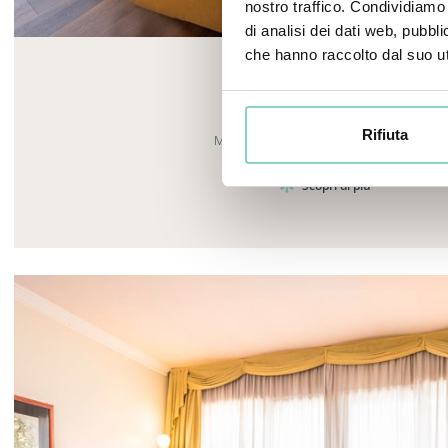
nostro traffico. Condividiamo 
Mayhem.MultimediaBuilder`2[System.Collections.G
di analisi dei dati web, pubbl
che hanno raccolto dal suo uti
JUNIOR SUITE
Rifiuta
Materiali di Pregio e Atmosfere Accoglien
Scopri di più