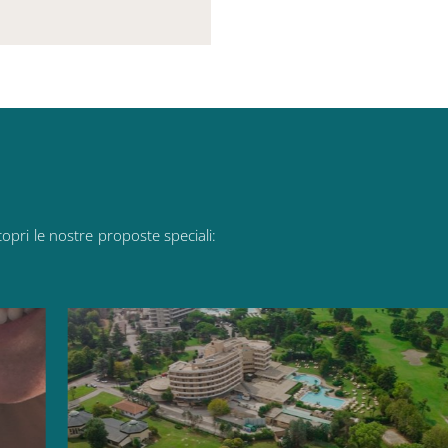
copri
le
nostre
proposte
speciali: