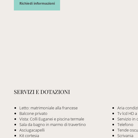
Richiedi informazioni
SERVIZI E DOTAZIONI
Letto: matrimoniale alla francese
Aria condiz
Balcone privato
Tv lcd HD a
Vista: Colli Euganei e piscina termale
Servizio in
Sala da bagno in marmo di travertino
Telefono
Asciugacapelli
Tende oscu
Kit cortesia
Scrivania