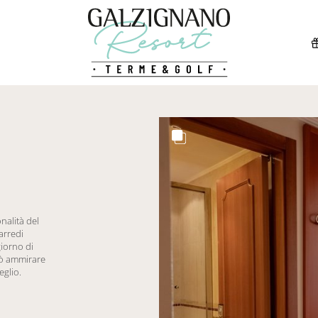
nalità del
 arredi
giorno di
uò ammirare
eglio.