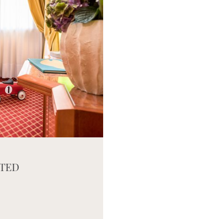
eneric.List`1[DataAccessLayer.WSR.PageViewModel],
TED