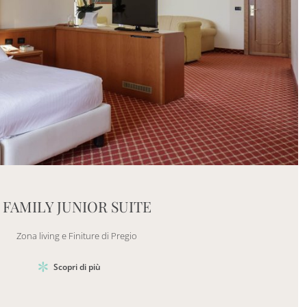
Mayhem.Picture]
er`2[System.Collections.Generic.List`1[DataAccess
FAMILY JUNIOR SUITE
Zona living e Finiture di Pregio
Scopri di più