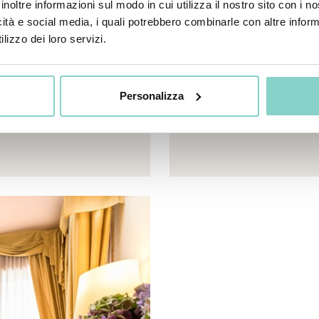
inoltre informazioni sul modo in cui utilizza il nostro sito con i 
eneric.List`1[DataAccessLayer.WSR.PageViewModel],
Mayhem.MultimediaBuild
icità e social media, i quali potrebbero combinarle con altre inform
lizzo dei loro servizi.
Personalizza
ti