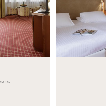
eneric.List`1[DataAccessLayer.WSR.PageViewModel],
Mayhem.MultimediaBuild
noramico