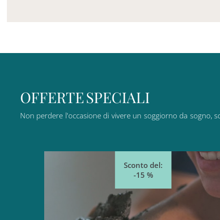
O
F
F
E
R
T
E
S
P
E
C
I
A
L
I
Non
perdere
l'occasione
di
vivere
un
soggiorno
da
sogno,
s