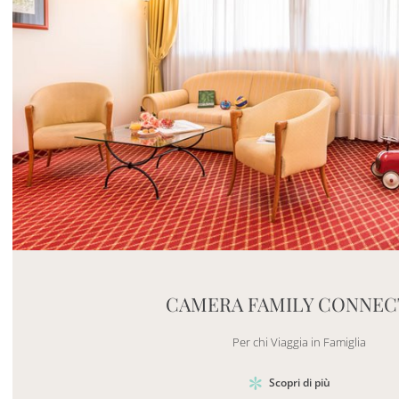
Mayhem.MultimediaBuilder`2[System.Collections.G
CAMERA FAMILY CONNEC
Per chi Viaggia in Famiglia
Scopri di più