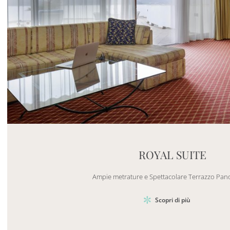
Mayhem.MultimediaBuilder`2[System.Collections.G
ROYAL SUITE
Ampie metrature e Spettacolare Terrazzo Pa
Scopri di più