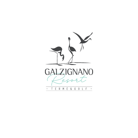
Dettagli
ookie
nalizzare contenuti ed annunci, per fornire funzionalità dei socia
inoltre informazioni sul modo in cui utilizza il nostro sito con i 
icità e social media, i quali potrebbero combinarle con altre inform
lizzo dei loro servizi.
Personalizza