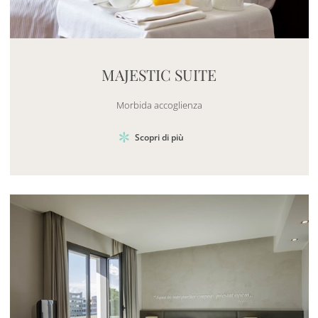
Mayhem.MultimediaBuilder`2[System.Collections.G
MAJESTIC SUITE
Morbida accoglienza
Scopri di più