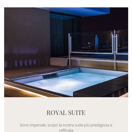
Mayhem.MultimediaBuilder`2[System.Collections.G
ROYAL SUITE
Sono imperiale, scopri la nostra suite più prestigiosa e
raffinata