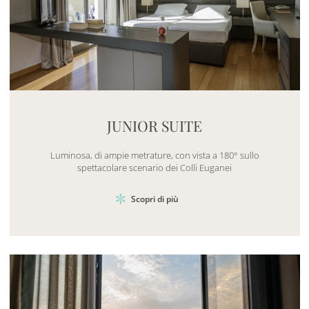
Mayhem.MultimediaBuilder`2[System.Collections.G
JUNIOR SUITE
Luminosa, di ampie metrature, con vista a 180° sullo
spettacolare scenario dei Colli Euganei
Scopri di più