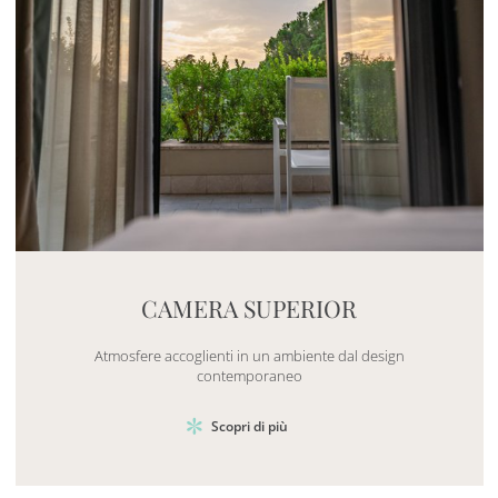
Mayhem.MultimediaBuilder`2[System.Collections.G
CAMERA SUPERIOR
Atmosfere accoglienti in un ambiente dal design
contemporaneo
Scopri di più