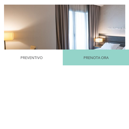
PREVENTIVO
PRENOTA ORA
Mayhem.MultimediaBuilder`2[System.Collections.G
CAMERA STANDARD
Luminosa e iper comfortevole, funzionale e moderna