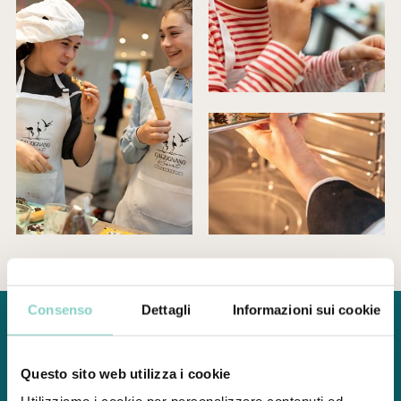
Consenso
Dettagli
Informazioni sui cookie
O
F
F
E
R
T
E
S
P
E
C
I
A
L
I
Non
perdere
l'occasione
di
vivere
un
soggiorno
da
sogno,
Questo sito web utilizza i cookie
scopri
le
nostre
proposte
speciali: