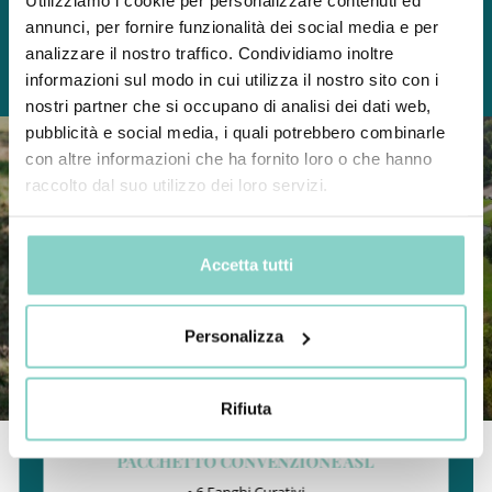
Utilizziamo i cookie per personalizzare contenuti ed
annunci, per fornire funzionalità dei social media e per
analizzare il nostro traffico. Condividiamo inoltre
TUTTE LE OFFERTE
BENESSERE
GOLF
FAMILY
REVITAL
TENNIS
BIKE
informazioni sul modo in cui utilizza il nostro sito con i
nostri partner che si occupano di analisi dei dati web,
pubblicità e social media, i quali potrebbero combinarle
Sconto del:
con altre informazioni che ha fornito loro o che hanno
-15 %
raccolto dal suo utilizzo dei loro servizi.
Accetta tutti
Personalizza
Rifiuta
PACCHETTO CONVENZIONE ASL