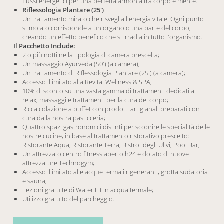
flussi energetici per una perfetta armonia tra corpo e mente.
Riflessologia Plantare (25')
Un trattamento mirato che risveglia l'energia vitale. Ogni punto
stimolato corrisponde a un organo o una parte del corpo,
creando un effetto benefico che si irradia in tutto l'organismo.
Il Pacchetto Include:
2 o più notti nella tipologia di camera prescelta;
Un massaggio Ayurveda (50') (a camera);
Un trattamento di Riflessologia Plantare (25') (a camera);
Accesso illimitato alla Revital Wellness & SPA;
10% di sconto su una vasta gamma di trattamenti dedicati al
relax, massaggi e trattamenti per la cura del corpo;
Ricca colazione a buffet con prodotti artigianali preparati con
cura dalla nostra pasticceria;
Quattro spazi gastronomici distinti per scoprire le specialità delle
nostre cucine, in base al trattamento ristorativo prescelto:
Ristorante Aqua, Ristorante Terra, Bistrot degli Ulivi, Pool Bar;
Un attrezzato centro fitness aperto h24 e dotato di nuove
attrezzature Technogym;
Accesso illimitato alle acque termali rigeneranti, grotta sudatoria
e sauna;
Lezioni gratuite di Water Fit in acqua termale;
Utilizzo gratuito del parcheggio.