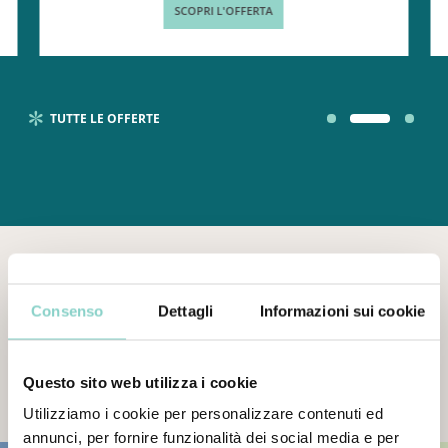
SCOPRI L'OFFERTA
TUTTE LE OFFERTE
Consenso
Dettagli
Informazioni sui cookie
C’È
SEMPRE
QUALCOSA
DI
NUOVO
Questo sito web utilizza i cookie
News
dal
mondo
di
Galzignano
Resort
Utilizziamo i cookie per personalizzare contenuti ed
annunci, per fornire funzionalità dei social media e per