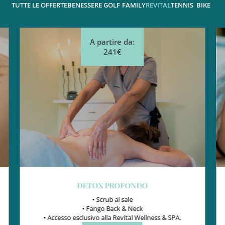
TUTTE LE OFFERTE
BENESSERE
GOLF
FAMILY
REVITAL
TENNIS
BIKE
A partire da:
241€
DETOX PROFONDO
• Scrub al sale
• Fango Back & Neck
• Accesso esclusivo alla Revital Wellness & SPA.