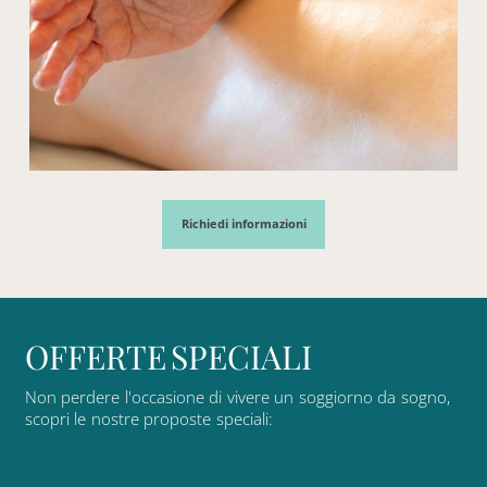
Richiedi informazioni
O
F
F
E
R
T
E
S
P
E
C
I
A
L
I
Non
perdere
l'occasione
di
vivere
un
soggiorno
da
sogno,
scopri
le
nostre
proposte
speciali: