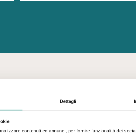
C’È
SEMPRE
Dettagli
QUALCOSA
DI
NUOVO
News
dal
mondo
di
Galzignano
Resort
ookie
nalizzare contenuti ed annunci, per fornire funzionalità dei socia