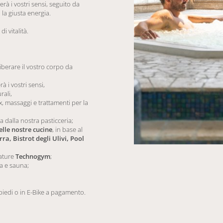
erà i vostri sensi, seguito da
la giusta energia.
i vitalità.
iberare il vostro corpo da
rà i vostri sensi,
rali,
x, massaggi e trattamenti per la
a dalla nostra pasticceria;
elle nostre cucine
, in base al
ra, Bistrot degli Ulivi, Pool
ature
Technogym
;
ia e sauna;
 piedi o in E-Bike a pagamento.