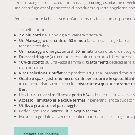
Il vostro viaggio continua con un massaggio
energizzante
che risvegli
una centrifuga che vi permetterà di concludere questo soggiorno con 
Venite a scoprire la bellezza di un'anima ristorata e di un corpo pieno d
Il pacchetto include:
2 o più notti
nella tipologia di camera prescelta;
Un Massaggio drenante di 50 minuti
(a camera), progettato per l
tossine e tensioni,
Un massaggio energizzante di 50 minuti
(a camera), che risveglie
Due centrifughe
(a camera),
preparate con prodotti freschi e natu
10% di sconto
su una vasta gamma di
trattamenti
dedicati al rela
cura del corpo.
Ricca colazione a buffet
con prodotti artigianali preparati con cur
Quattro spazi gastronomici distinti per scoprire le specialità d
trattamento ristorativo prescelto:
Ristorante Aqua, Ristorante Ter
Bar
;
Un attrezzato
centro fitness aperto h24
e dotato di nuove attrezz
Accesso illimitato alle acque termali
rigeneranti, grotta sudator
Utilizzo gratuito del parcheggio
;
Lezioni gratuite di
Water Fit
in
acqua termale
;
Escursioni guidate attraverso i sentieri panoramici della regione a
prenota allo Sporting