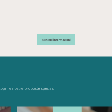
Richiedi informazioni
copri
le
nostre
proposte
speciali: