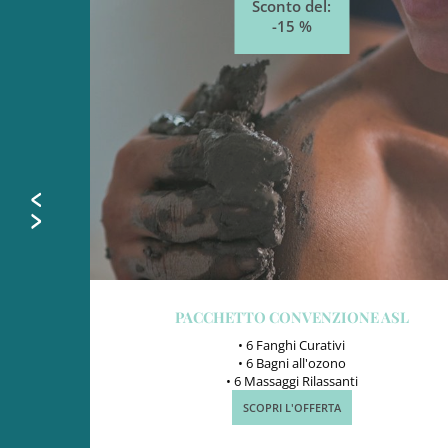
Sconto del:
15%
PERCORSO RIGENERANTE
• Massaggio Drenante
• Massaggio e Scrub per Rigenerarsi
• Massaggio Nutriente
SCOPRI L'OFFERTA