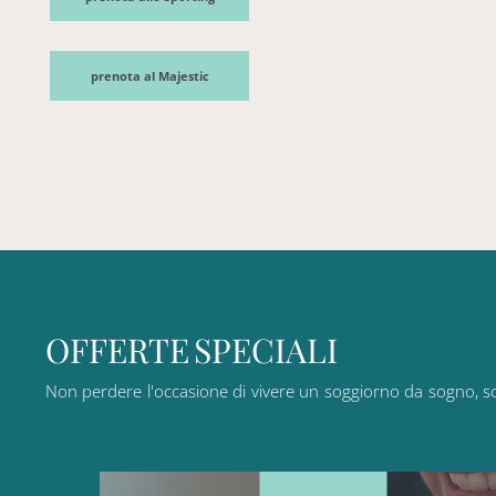
prenota al Majestic
O
F
F
E
R
T
E
S
P
E
C
I
A
L
I
Non
perdere
l'occasione
di
vivere
un
soggiorno
da
sogno,
s