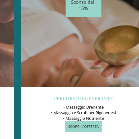
Sconto del:
15%
COCCOLE TERMALI: RISCOPRI IL BENESSERE
• Un Massaggio Drenante
• Un Massaggio Energizzante
• Due centrifughe (a camera)
SCOPRI L'OFFERTA