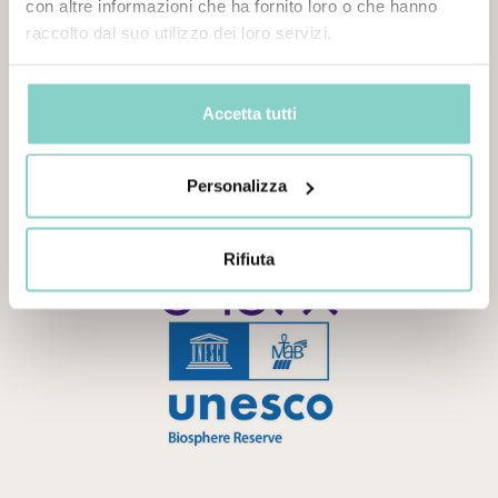
con altre informazioni che ha fornito loro o che hanno
SCOPRI L'OFFERTA
raccolto dal suo utilizzo dei loro servizi.
Accetta tutti
Personalizza
Rifiuta