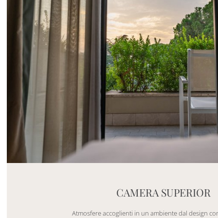
Mayhem.MultimediaBuilder`2[System.Collections.G
CAMERA SUPERIOR
Atmosfere accoglienti in un ambiente dal design 