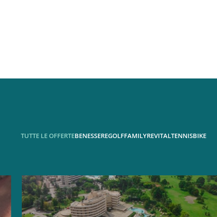
TUTTE LE OFFERTE
BENESSERE
GOLF
FAMILY
REVITAL
TENNIS
BIKE