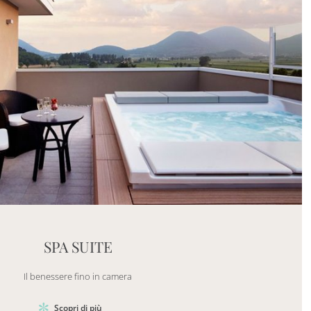
Mayhem.Picture]
er`2[System.Collections.Generic.List`1[DataAccess
SPA SUITE
Il benessere fino in camera
Scopri di più