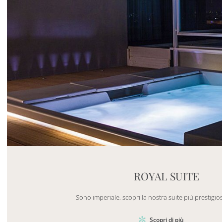
Mayhem.MultimediaBuilder`2[System.Collections.G
ROYAL SUITE
Sono imperiale, scopri la nostra suite più prestigios
Scopri di più