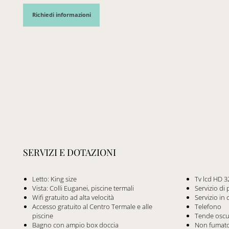
Richiedi informazioni
SERVIZI E DOTAZIONI
Letto: King size
Tv lcd HD 3
Vista: Colli Euganei, piscine termali
Servizio di 
Wifi gratuito ad alta velocità
Servizio in
Accesso gratuito al Centro Termale e alle
Telefono
piscine
Tende oscu
Bagno con ampio box doccia
Non fumato