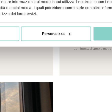
inoltre informazioni sul modo in cui utilizza il nostro sito con i 
icità e social media, i quali potrebbero combinarle con altre inform
lizzo dei loro servizi.
eneric.List`1[DataAccessLayer.WSR.PageViewModel],
Mayhem.MultimediaBuild
Personalizza
Luminosa, di ampie metratu