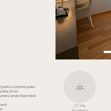
2 pollici a schermo piatto
pulizia 24 ore
 camera serale disponibile
ranti
27 mq
ri
di camera