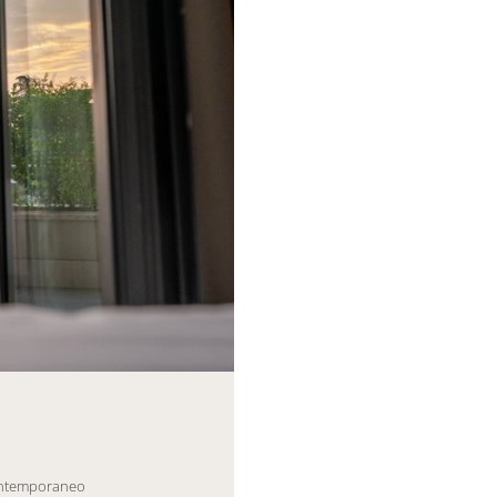
eneric.List`1[DataAccessLayer.WSR.PageViewModel],
contemporaneo