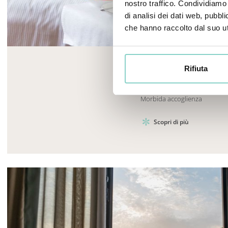
nostro traffico. Condividiamo 
di analisi dei dati web, pubbl
che hanno raccolto dal suo uti
Mayhem.MultimediaBuilder`2[System.Collections.G
Rifiuta
MAJESTIC SUITE
Morbida accoglienza
Scopri di più