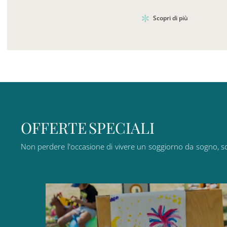
Scopri di più
O
F
F
E
R
T
E
S
P
E
C
I
A
L
I
Non
perdere
l'occasione
di
vivere
un
soggiorno
da
sogno,
s
Sconto del:
-15 %