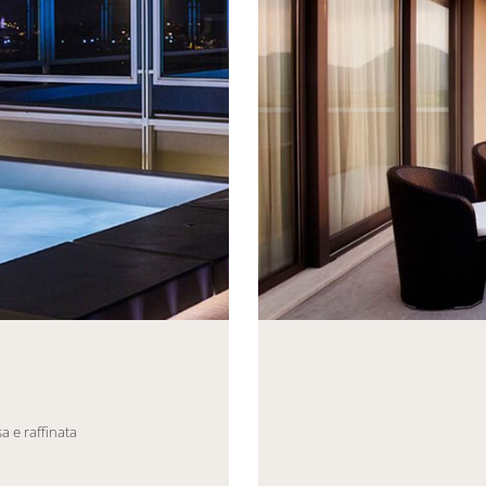
eneric.List`1[DataAccessLayer.WSR.PageViewModel],
Mayhem.MultimediaBuild
a e raffinata