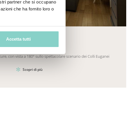
nostri partner che si occupano
azioni che ha fornito loro o
Mayhem.Picture]
er`2[System.Collections.Generic.List`1[DataAccess
Accetta tutti
JUNIOR SUITE
re, con vista a 180° sullo spettacolare scenario dei Colli Euganei
Scopri di più