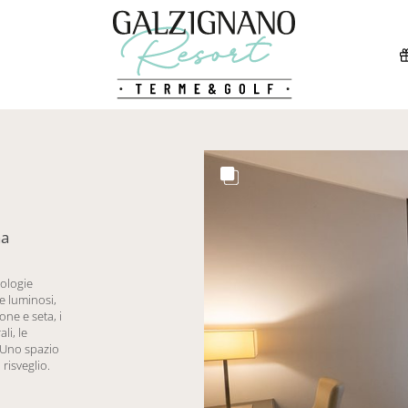
na
pologie
e luminosi,
one e seta, i
li, le
. Uno spazio
risveglio.