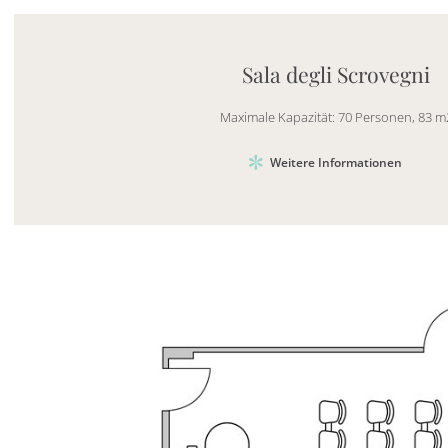
Mayhem.MultimediaBuilder`2[System.Collections.G
Sala degli Scrovegni
Maximale Kapazität: 70 Personen, 83 m
Weitere Informationen