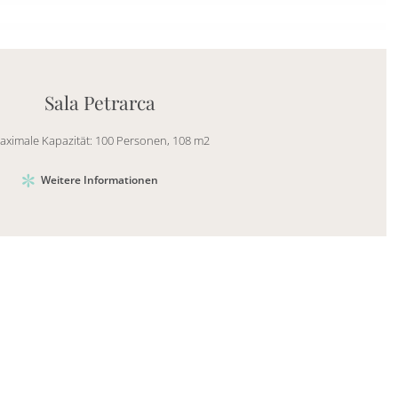
Mayhem.Picture]
er`2[System.Collections.Generic.List`1[DataAccess
Sala Petrarca
aximale Kapazität: 100 Personen, 108 m2
Weitere Informationen