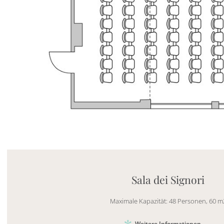
Mayhem.MultimediaBuilder`2[System.Collections.G
Sala dei Signori
Maximale Kapazität: 48 Personen, 60 m
Weitere Informationen