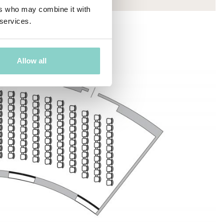
ers who may combine it with
 services.
Allow all