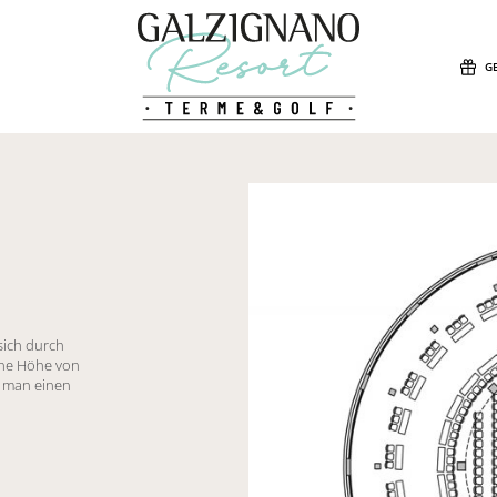
G
 sich durch
ine Höhe von
t man einen