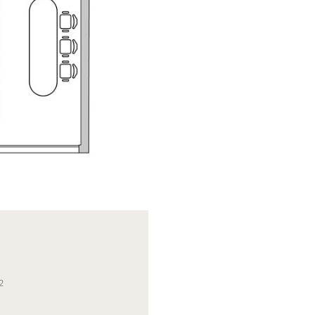
eneric.List`1[DataAccessLayer.WSR.PageViewModel],
2