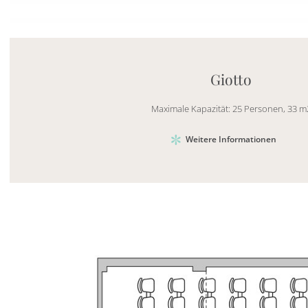
Mayhem.MultimediaBuilder`2[System.Collections.G
Giotto
Maximale Kapazität: 25 Personen, 33 m
Weitere Informationen