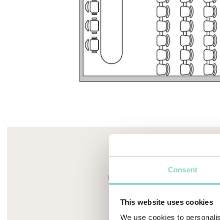
Mayhem.MultimediaBuilder`2[System.Collections.G
Sala Verdi
Consent
Maximale Kapazität: 35 Personen, 38 m
Weitere Informationen
This website uses cookies
We use cookies to personalis