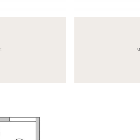
eneric.List`1[DataAccessLayer.WSR.PageViewModel],
Mayhem.MultimediaBuild
2
M