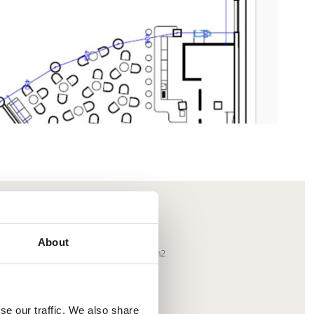
Mayhem.Picture]
er`2[System.Collections.Generic.List`1[DataAccess
Spazio BO'
About
aximale Kapazität: 100 Personen, 120 m2
Weitere Informationen
se our traffic. We also share