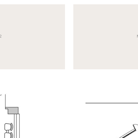
eneric.List`1[DataAccessLayer.WSR.PageViewModel],
Mayhem.MultimediaBuild
2