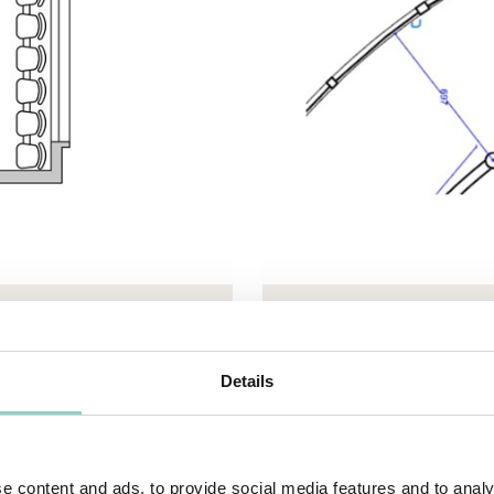
eneric.List`1[DataAccessLayer.WSR.PageViewModel],
Mayhem.MultimediaBuild
Details
2
M
e content and ads, to provide social media features and to analy