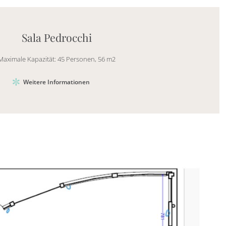
Mayhem.Picture]
er`2[System.Collections.Generic.List`1[DataAccess
Sala Pedrocchi
Maximale Kapazität: 45 Personen, 56 m2
Weitere Informationen