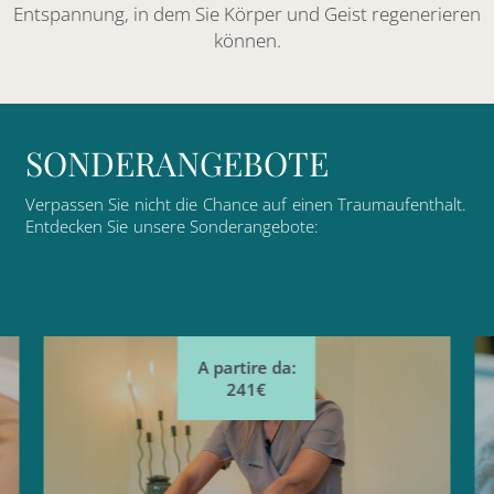
Entspannung, in dem Sie Körper und Geist regenerieren
können.
S
O
N
D
E
R
A
N
G
E
B
O
T
E
Verpassen
Sie
nicht
die
Chance
auf
einen
Traumaufenthalt.
Entdecken
Sie
unsere
Sonderangebote:
A partire da:
221€