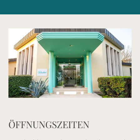
Ö
F
F
N
U
N
G
S
Z
E
I
T
E
N