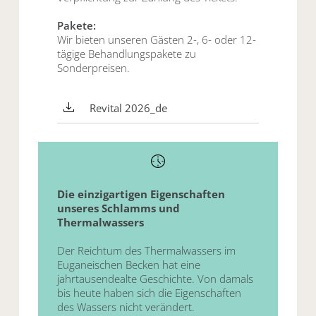
Pakete:
Wir bieten unseren Gästen 2-, 6- oder 12-
tägige Behandlungspakete zu
Sonderpreisen
.
Revital 2026_de
Die einzigartigen Eigenschaften
unseres Schlamms und
Thermalwassers
Der Reichtum des Thermalwassers im
Euganeischen Becken hat eine
jahrtausendealte Geschichte. Von damals
bis heute haben sich die Eigenschaften
des Wassers nicht verändert.