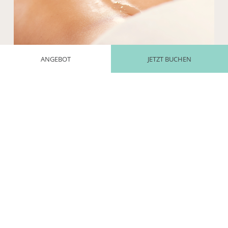
ANGEBOT
JETZT BUCHEN
SPEZIALISIERTE GANZHEITLICHE BEHANDLUNGEN
Entdecken Sie Therapien, die traditionelle östliche Techniken mit
modernen Ansätzen kombinieren, um Körper, Geist und Seele in
Einklang zu bringen. Wir bieten Aromatherapie,
Reflexzonenmassage und geführte Meditationen für ein
vollständiges und regenerierendes Erlebnis.