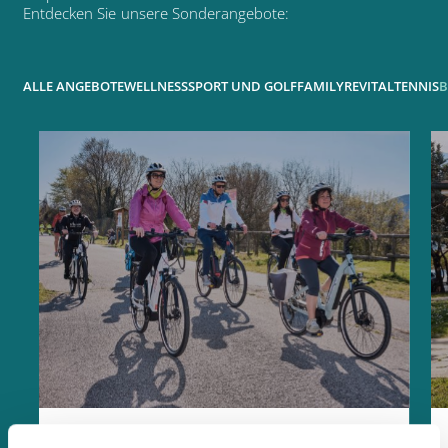
Entdecken
Sie
unsere
Sonderangebote:
ALLE ANGEBOTE
WELLNESS
SPORT UND GOLF
FAMILY
REVITAL
TENNIS
B
INDIVIDUELLE FAHRRADTOUR FÜR FAMILIEN