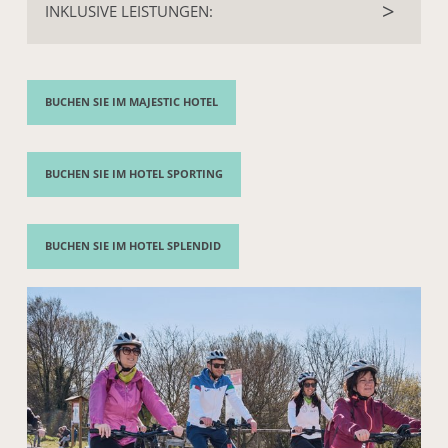
INKLUSIVE LEISTUNGEN:
Kinderpreis 6–12 Jahre: 25,00 € (anstelle von Wein wird
Fruchtsaft angeboten)
Fahrradverleih
Helm, Schloss und Gepäcktasche hinten
Navigations-App Viaggiare Curiosi, reich an Inhalten und
BUCHEN SIE IM MAJESTIC HOTEL
detaillierten Informationen zur Route
1 Weinverkostung in einem ausgewählten Weingut der
Euganeischen Hügel Weinroute
1 Verkostung des Likörs
Brodo di Giuggiole
in Arquà
BUCHEN SIE IM HOTEL SPORTING
Petrarca
Telefonischer Support
BUCHEN SIE IM HOTEL SPLENDID