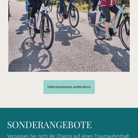
Informationen anfordern
S
O
N
D
E
R
A
N
G
E
B
O
T
E
Verpassen
Sie
nicht
die
Chance
auf
einen
Traumaufenthalt.