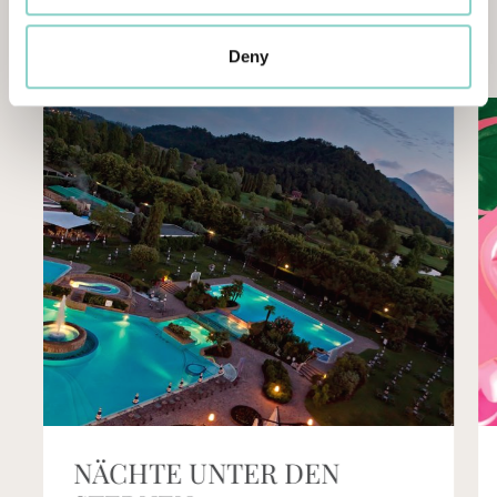
ETWAS
NEUES
Deny
Neuigkeiten
aus
der
Welt
von
Galzignano
Resort
LUGLIO COL BENE CHE TI