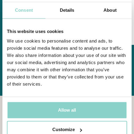
• E-Bike-Verleih
Consent
Details
About
• Besuch in Praglia und Villa dei Vescovi
• Tour nach Monselice und Arquà Petrarca
• Besuch im Luftmuseum und Butterfly Arc
This website uses cookies
ZUM ANGEBOT
We use cookies to personalise content and ads, to
provide social media features and to analyse our traffic.
We also share information about your use of our site with
our social media, advertising and analytics partners who
ALLE ANGEBOTE
may combine it with other information that you’ve
provided to them or that they’ve collected from your use
of their services.
Allow all
ES
GIBT
IMMER
Customize