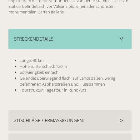
eng mit dem der Rebe verbunden ist, von der er stammt. Die letzte
Station befindet sich vor Valsanzibio, einem der schönsten
monumentalen Gärten Italiens.
STRECKENDETAILS
Länge: 30 km
Höhenunterschied: 120 m
Schwierigkeit: einfach
Gelände: überwiegend flach, auf Landstraßen, wenig
befahrenen Asphaltstraßen und Flussdämmen
Tourstruktur: Tagestour in Rundkurs
ZUSCHLÄGE / ERMÄSSIGUNGEN:
Kinderpreis bis 5 Jahre: 10,00 € (anstelle von Wein wird
Fruchtsaft angeboten)