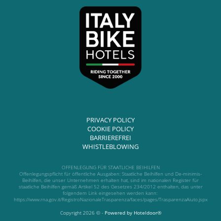
PRIVACY POLICY
COOKIE POLICY
BARRIEREFREI
WHISTLEBLOWING
OFFENLEGUNG FÜR STAATLICHE BEIHILFEN
Offenlegungspflicht für öffentliche Ausgaben: Staatliche Beihilfen und De-minimis-
Beihilfen, die unser Unternehmen erhalten hat, sind im nationalen Register für
staatliche Beihilfen gemäß Artikel 52 des Gesetzes 234/2012 enthalten, das unter
folgendem Link eingesehen werden kann:
https://www.rna.gov.it/RegistroNazionaleTrasparenza/faces/pages/TrasparenzaAiuto.jspx
Copyright 2026 © -
Powered by Hoteldoor®